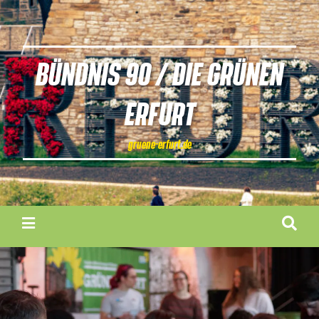
BÜNDNIS 90 / DIE GRÜNEN
ERFURT
gruene-erfurt.de