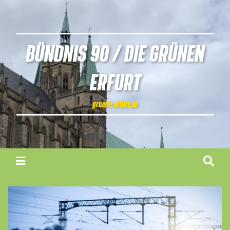
BÜNDNIS 90 / DIE GRÜNEN
ERFURT
gruene-erfurt.de