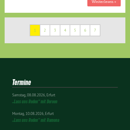
Weiterlesen »
1
2
3
4
5
6
7
Termine
Samstag
08.08.2026
Erfurt
„Lass uns Reden“ mit Doreen
Montag
10.08.2026
Erfurt
„Lass uns Reden“ mit Ramona