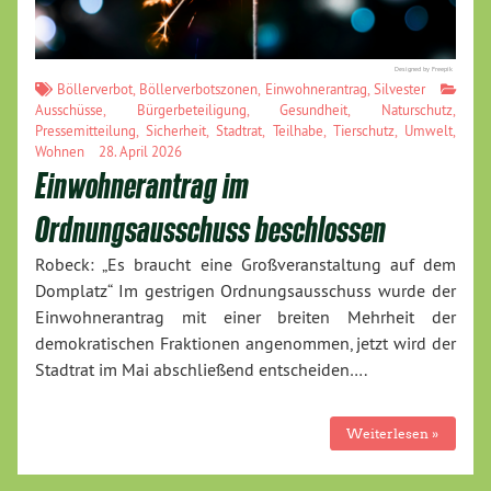
Designed by Freepik
Böllerverbot
,
Böllerverbotszonen
,
Einwohnerantrag
,
Silvester
Ausschüsse
,
Bürgerbeteiligung
,
Gesundheit
,
Naturschutz
,
Pressemitteilung
,
Sicherheit
,
Stadtrat
,
Teilhabe
,
Tierschutz
,
Umwelt
,
Wohnen
28. April 2026
Einwohnerantrag im
Ordnungsausschuss beschlossen
Robeck: „Es braucht eine Großveranstaltung auf dem
Domplatz“ Im gestrigen Ordnungsausschuss wurde der
Einwohnerantrag mit einer breiten Mehrheit der
demokratischen Fraktionen angenommen, jetzt wird der
Stadtrat im Mai abschließend entscheiden….
Weiterlesen »