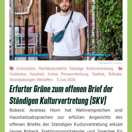
Copyright: Marcel Krummrich
Kulturlotsin
,
Nachtkulturstelle
,
Ständige Kulturvertretung
Clubkultur
,
Haushalt
,
Kultur
,
Pressemitteilung
,
Stadtrat
,
Teilhabe
,
Veranstaltungen
,
Weltoffen
3. Juni 2026
Erfurter Grüne zum offenen Brief der
Ständigen Kulturvertretung (SKV)
Robeck: Andreas Horn hat Wahlversprechen und
Haushaltsabsprachen zur erfüllen Angesichts des
offenen Briefes der Ständigen Kulturvertretung erklärt
Jasper Robeck, Fraktionsvorsitzender und Sprecher für