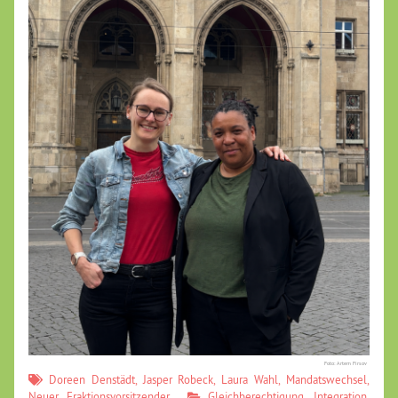
Foto: Artem Firsov
Doreen Denstädt
,
Jasper Robeck
,
Laura Wahl
,
Mandatswechsel
,
Neuer Fraktionsvorsitzender
Gleichberechtigung
,
Integration
,