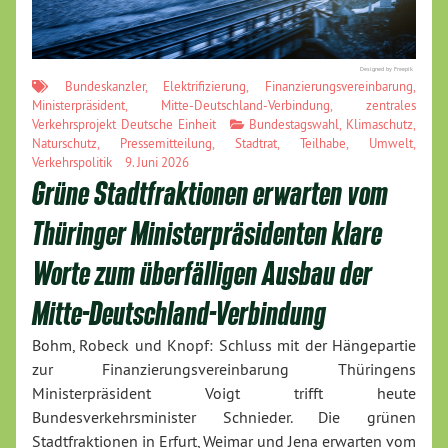
Designed by Freepik
Bundeskanzler
,
Elektrifizierung
,
Finanzierungsvereinbarung
,
Ministerpräsident
,
Mitte-Deutschland-Verbindung
,
zentrales
Verkehrsprojekt Deutsche Einheit
Bundestagswahl
,
Klimaschutz
,
Naturschutz
,
Pressemitteilung
,
Stadtrat
,
Teilhabe
,
Umwelt
,
Verkehrspolitik
9. Juni 2026
Grüne Stadtfraktionen erwarten vom
Thüringer Ministerpräsidenten klare
Worte zum überfälligen Ausbau der
Mitte-Deutschland-Verbindung
Bohm, Robeck und Knopf: Schluss mit der Hängepartie
zur Finanzierungsvereinbarung Thüringens
Ministerpräsident Voigt trifft heute
Bundesverkehrsminister Schnieder. Die grünen
Stadtfraktionen in Erfurt, Weimar und Jena erwarten vom