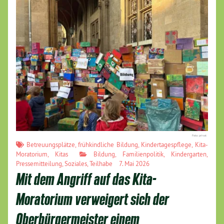
Foto: privat
Betreuungsplätze
,
frühkindliche Bildung
,
Kindertagespflege
,
Kita-
Moratorium
,
Kitas
Bildung
,
Familienpolitik
,
Kindergarten
,
Pressemitteilung
,
Soziales
,
Teilhabe
7. Mai 2026
Mit dem Angriff auf das Kita-
Moratorium verweigert sich der
Oberbürgermeister einem