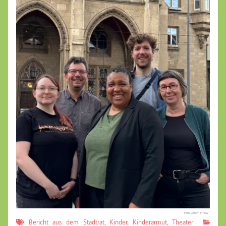
Foto: Artem Firsov
Bericht aus dem Stadtrat
,
Kinder
,
Kinderarmut
,
Theater