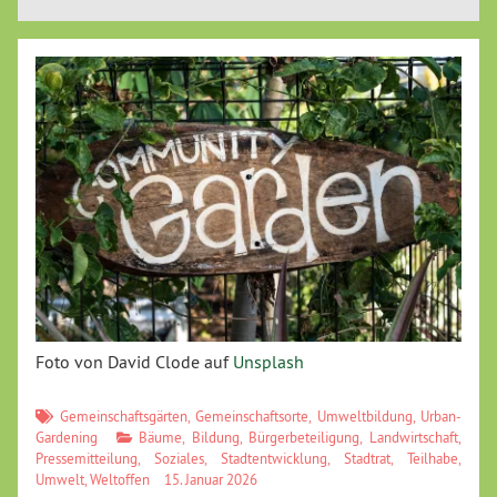
Foto von David Clode auf
Unsplash
Gemeinschaftsgärten
,
Gemeinschaftsorte
,
Umweltbildung
,
Urban-
Gardening
Bäume
,
Bildung
,
Bürgerbeteiligung
,
Landwirtschaft
,
Pressemitteilung
,
Soziales
,
Stadtentwicklung
,
Stadtrat
,
Teilhabe
,
Umwelt
,
Weltoffen
15. Januar 2026