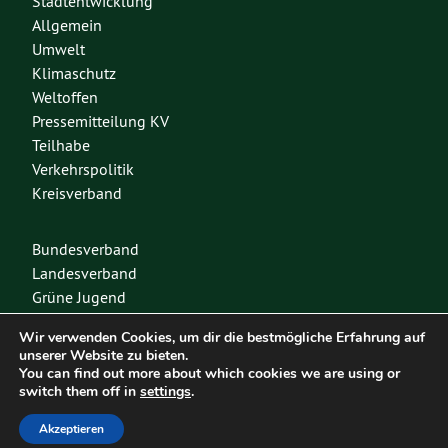
Stadtentwicklung
Allgemein
Umwelt
Klimaschutz
Weltoffen
Pressemitteilung KV
Teilhabe
Verkehrspolitik
Kreisverband
Bundesverband
Landesverband
Grüne Jugend
Spenden
Wir verwenden Cookies, um dir die bestmögliche Erfahrung auf
Mitglied werden
unserer Website zu bieten.
You can find out more about which cookies we are using or
switch them off in
settings
.
Diese Seite nutzt das freie Wordpress-Theme
Urwahl3000
. Erstellt mit
❤
von
Akzeptieren
Design & Kommunikation im modulbüro
.