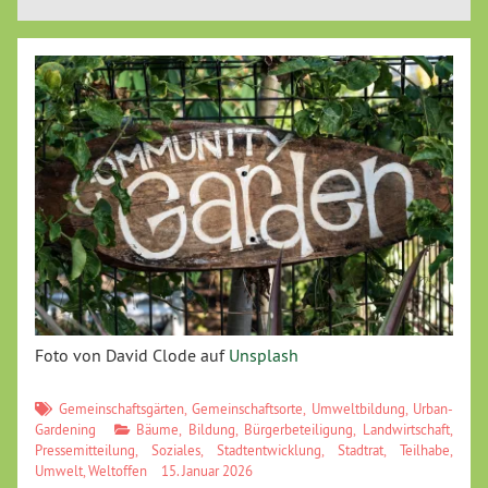
Foto von David Clode auf
Unsplash
Gemeinschaftsgärten
,
Gemeinschaftsorte
,
Umweltbildung
,
Urban-
Gardening
Bäume
,
Bildung
,
Bürgerbeteiligung
,
Landwirtschaft
,
Pressemitteilung
,
Soziales
,
Stadtentwicklung
,
Stadtrat
,
Teilhabe
,
Umwelt
,
Weltoffen
15. Januar 2026