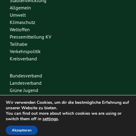
Stadtentwicklung
Allgemein
Umwelt
Klimaschutz
Weltoffen
Pressemitteilung KV
Teilhabe
Verkehrspolitik
Kreisverband
Bundesverband
Landesverband
Grüne Jugend
Spenden
Wir verwenden Cookies, um dir die bestmögliche Erfahrung auf
Mitglied werden
unserer Website zu bieten.
You can find out more about which cookies we are using or
switch them off in
settings
.
Diese Seite nutzt das freie Wordpress-Theme
Urwahl3000
. Erstellt mit
❤
von
Akzeptieren
Design & Kommunikation im modulbüro
.