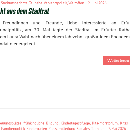
,
Stadtratsberichte
,
Teilhabe
,
Verkehrspolitik
,
Weltoffen
2. Juni 2026
ht aus dem Stadtrat
 Freundinnen und Freunde, liebe Interessierte an Erfur
nalpolitik, am 20. Mai tagte der Stadtrat im Erfurter Ratha
em Laura Wahl nach über einem Jahrzehnt großartigem Engagem
ndat niedergelegt…
Weiterlesen 
reuungsplätze
,
frühkindliche Bildung
,
Kindertagespflege
,
Kita-Moratorium
,
Kitas
,
Familienpolitik
,
Kindergarten
,
Pressemitteilung
,
Soziales
,
Teilhabe
7. Mai 2026