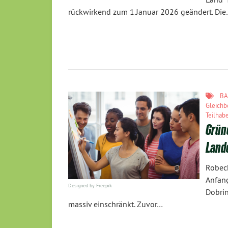
rückwirkend zum 1.Januar 2026 geändert. Di
B
Gleichb
Teilhab
Grün
Land
Robeck
Anfan
Designed by Freepik
Dobrin
massiv einschränkt. Zuvor…