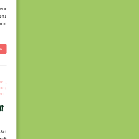
vor
ens
ann
»
beit
,
tion
,
en
lt
 Das
eit