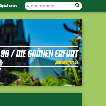
itglied werden
90 / DIE GRÜNEN ERFURT
gruene-erfurt.de