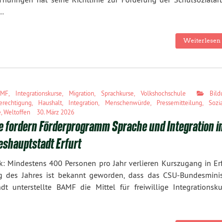
e…
Weiterlesen 
AMF
,
Integrationskurse
,
Migration
,
Sprachkurse
,
Volkshochschule
Bild
erechtigung
,
Haushalt
,
Integration
,
Menschenwürde
,
Pressemitteilung
,
Sozi
e
,
Weltoffen
30. März 2026
e fordern Förderprogramm Sprache und Integration i
eshauptstadt Erfurt
: Mindestens 400 Personen pro Jahr verlieren Kurszugang in Erf
g des Jahres ist bekannt geworden, dass das CSU-Bundesminis
dt unterstellte BAMF die Mittel für freiwillige Integrationsku