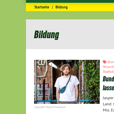
Startseite
⟩
Bildung
Bildung
Bun
Versuc
Stadtrat
Bunde
lass
Jasper
Land s
Copyright: Marcel Krummrich
Mio. E