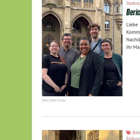
Stadtrat
Beric
Liebe
Kommu
Nachd
ihr Ma
Foto: Artem Firsov
Bet
Bildung