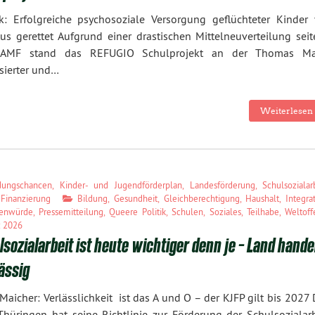
k: Erfolgreiche psychosoziale Versorgung geflüchteter Kinder 
s gerettet Aufgrund einer drastischen Mittelneuverteilung seit
AMF stand das REFUGIO Schulprojekt an der Thomas M
sierter und…
Weiterlesen 
dungschancen
,
Kinder- und Jugendförderplan
,
Landesförderung
,
Schulsozialar
 Finanzierung
Bildung
,
Gesundheit
,
Gleichberechtigung
,
Haushalt
,
Integra
enwürde
,
Pressemitteilung
,
Queere Politik
,
Schulen
,
Soziales
,
Teilhabe
,
Weltoff
z 2026
sozialarbeit ist heute wichtiger denn je – Land hande
ässig
Maicher: Verlässlichkeit ist das A und O – der KJFP gilt bis 2027
hüringen hat seine Richtlinie zur Förderung der Schulsozialarb