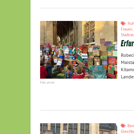
frü
Frauen
Stadtrat
Erfu
Robec
Maista
Kitam
Lande
Foto: privat
Ber
Gleichb