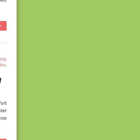
»
ung
,
ales
,
n
urt
ter
rse