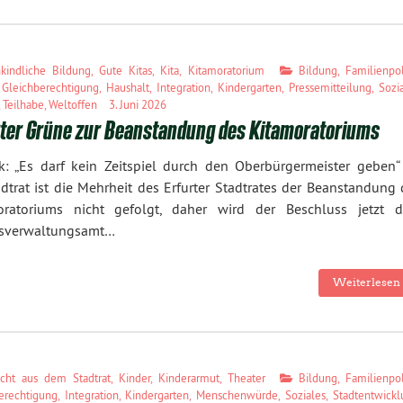
hkindliche Bildung
,
Gute Kitas
,
Kita
,
Kitamoratorium
Bildung
,
Familienpol
,
Gleichberechtigung
,
Haushalt
,
Integration
,
Kindergarten
,
Pressemitteilung
,
Sozi
,
Teilhabe
,
Weltoffen
3. Juni 2026
rter Grüne zur Beanstandung des Kitamoratoriums
k: „Es darf kein Zeitspiel durch den Oberbürgermeister geben“
dtrat ist die Mehrheit des Erfurter Stadtrates der Beanstandung
oratoriums nicht gefolgt, daher wird der Beschluss jetzt 
sverwaltungsamt…
Weiterlesen 
icht aus dem Stadtrat
,
Kinder
,
Kinderarmut
,
Theater
Bildung
,
Familienpol
erechtigung
,
Integration
,
Kindergarten
,
Menschenwürde
,
Soziales
,
Stadtentwick