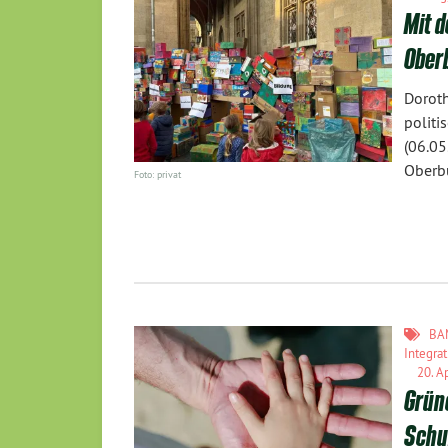
Mit d
Ober
Dorot
polit
(06.05
Oberb
Foto: privat
BA
Integrat
20. Ap
Grün
Schu