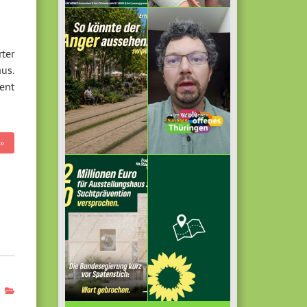
ter
us.
ent
»