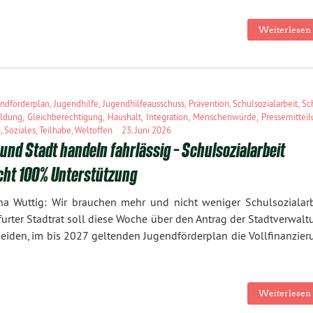
Weiterlesen 
ndförderplan
,
Jugendhilfe
,
Jugendhilfeausschuss
,
Prävention
,
Schulsozialarbeit
,
Sc
ildung
,
Gleichberechtigung
,
Haushalt
,
Integration
,
Menschenwürde
,
Pressemittei
n
,
Soziales
,
Teilhabe
,
Weltoffen
23. Juni 2026
und Stadt handeln fahrlässig – Schulsozialarbeit
cht 100% Unterstützung
a Wuttig: Wir brauchen mehr und nicht weniger Schulsozialarb
furter Stadtrat soll diese Woche über den Antrag der Stadtverwal
eiden, im bis 2027 geltenden Jugendförderplan die Vollfinanzier
Weiterlesen 