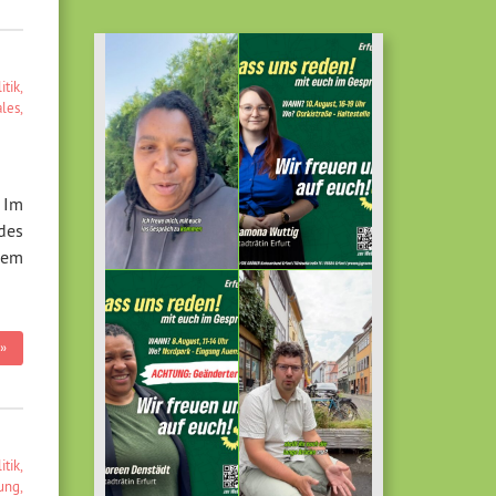
itik
,
ales
,
 Im
 des
dem
»
itik
,
lung
,