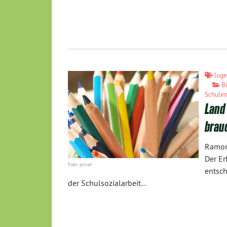
Juge
B
Schule
Land 
brau
Ramon
Der Er
Foto: privat
entsch
der Schulsozialarbeit…