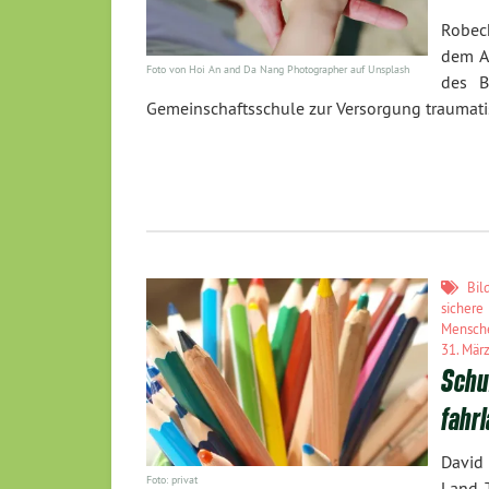
Robec
dem Au
Foto von Hoi An and Da Nang Photographer auf Unsplash
des B
Gemeinschaftsschule zur Versorgung traumati
Bil
sichere
Mensch
31. Mär
Schul
fahrl
David 
Foto: privat
Land T