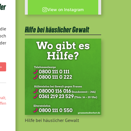
der
View on Instagram
Hilfe bei häuslicher Gewalt
die
och
 der
»
halt
,
ffen
Hilfe bei häuslicher Gewalt