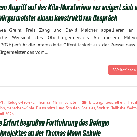
em Angriff auf das Kita-Moratorium verweigert sich 
bürgermeister einem konstruktiven Gespräch
hea Greim, Freia Zang und David Maicher appellieren an 
ische Weitsicht des Oberbürgermeisters An diesem Mittw
.2026) erfuhr die interessierte Öffentlichkeit aus der Presse, dass
ürgermeister das vom…
Weiterlesen 
MF
,
Refugio-Projekt
,
Thomas Mann Schule
Bildung
,
Gesundheit
,
Haus
ion
,
Menschenwürde
,
Pressemitteilung
,
Schulen
,
Soziales
,
Stadtrat
,
Teilhabe
,
Welto
ril 2026
e Erfurt begrüßen Fortführung des Refugio
lprojektes an der Thomas Mann Schule