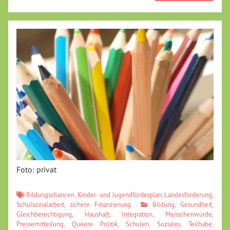
Foto: privat
Bildungschancen
,
Kinder- und Jugendförderplan
,
Landesförderung
,
Schulsozialarbeit
,
sichere Finanzierung
Bildung
,
Gesundheit
,
Gleichberechtigung
,
Haushalt
,
Integration
,
Menschenwürde
,
Pressemitteilung
,
Queere Politik
,
Schulen
,
Soziales
,
Teilhabe
,