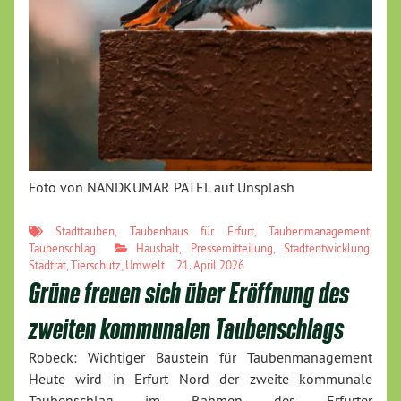
Foto von NANDKUMAR PATEL auf Unsplash
Stadttauben
,
Taubenhaus für Erfurt
,
Taubenmanagement
,
Taubenschlag
Haushalt
,
Pressemitteilung
,
Stadtentwicklung
,
Stadtrat
,
Tierschutz
,
Umwelt
21. April 2026
Grüne freuen sich über Eröffnung des
zweiten kommunalen Taubenschlags
Robeck: Wichtiger Baustein für Taubenmanagement
Heute wird in Erfurt Nord der zweite kommunale
Taubenschlag im Rahmen des Erfurter