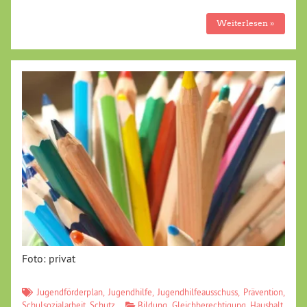
Weiterlesen »
Foto: privat
Jugendförderplan
,
Jugendhilfe
,
Jugendhilfeausschuss
,
Prävention
,
Schulsozialarbeit
,
Schutz
Bildung
,
Gleichberechtigung
,
Haushalt
,