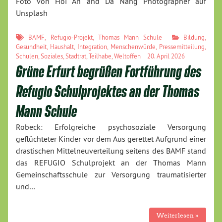
Foto von Hoi An and Da Nang Photographer auf
Unsplash
BAMF
,
Refugio-Projekt
,
Thomas Mann Schule
Bildung
,
Gesundheit
,
Haushalt
,
Integration
,
Menschenwürde
,
Pressemitteilung
,
Schulen
,
Soziales
,
Stadtrat
,
Teilhabe
,
Weltoffen
20. April 2026
Grüne Erfurt begrüßen Fortführung des
Refugio Schulprojektes an der Thomas
Mann Schule
Robeck: Erfolgreiche psychosoziale Versorgung
geflüchteter Kinder vor dem Aus gerettet Aufgrund einer
drastischen Mittelneuverteilung seitens des BAMF stand
das REFUGIO Schulprojekt an der Thomas Mann
Gemeinschaftsschule zur Versorgung traumatisierter
und…
Weiterlesen »