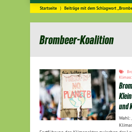
Startseite
⟩
Beiträge mit dem Schlagwort „Brombe
Brombeer-Koalition
Br
Klimasc
Brom
Klein
und 
Wahl: 
Klima
Fortführung des Klimapaktes zwischen der L