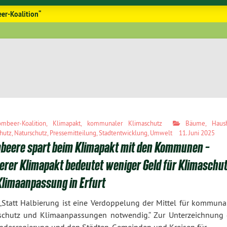
er-Koalition“
ombeer-Koalition
,
Klimapakt
,
kommunaler Klimaschutz
Bäume
,
Haus
hutz
,
Naturschutz
,
Pressemitteilung
,
Stadtentwicklung
,
Umwelt
11. Juni 2025
beere spart beim Klimapakt mit den Kommunen –
erer Klimapakt bedeutet weniger Geld für Klimaschu
Klimaanpassung in Erfurt
„Statt Halbierung ist eine Verdoppelung der Mittel für kommuna
schutz und Klimaanpassungen notwendig.“ Zur Unterzeichnung 
andesregierung und den Städten, Gemeinden und Kreisen für…