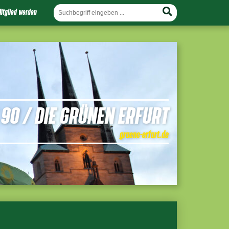
itglied werden
90 / DIE GRÜNEN ERFURT
gruene-erfurt.de