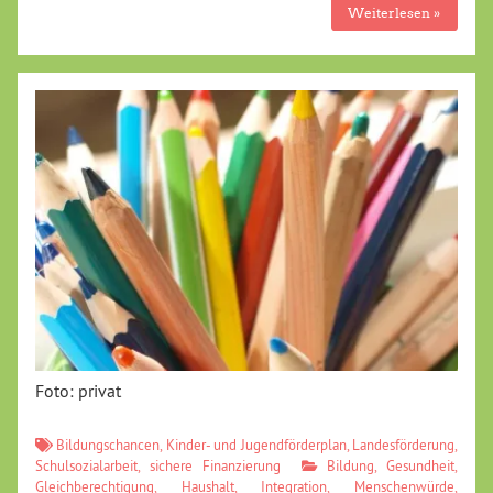
Weiterlesen »
Foto: privat
Bildungschancen
,
Kinder- und Jugendförderplan
,
Landesförderung
,
Schulsozialarbeit
,
sichere Finanzierung
Bildung
,
Gesundheit
,
Gleichberechtigung
,
Haushalt
,
Integration
,
Menschenwürde
,