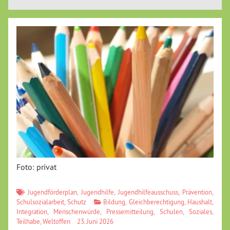
Foto: privat
Jugendförderplan
,
Jugendhilfe
,
Jugendhilfeausschuss
,
Prävention
,
Schulsozialarbeit
,
Schutz
Bildung
,
Gleichberechtigung
,
Haushalt
,
Integration
,
Menschenwürde
,
Pressemitteilung
,
Schulen
,
Soziales
,
Teilhabe
,
Weltoffen
23. Juni 2026