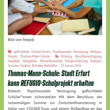
Bild von freepik
geflüchtete Schüler*innen
,
Psychosoziale Versorgung
,
Refugio-
Projekt
,
Thomas-Mann-Schule
Bildung
,
Gleichberechtigung
,
Haushalt
,
Integration
,
Menschenwürde
,
Pressemitteilung
,
Schulen
,
Soziales
,
Stadtrat
,
Teilhabe
,
Weltoffen
13. Januar 2026
Thomas-Mann-Schule: Stadt Erfurt
kann REFUGIO-Schulprojekt erhalten
Robeck: Psychosoziale Versorgung geflüchteter
Schüler*innen sicherstellen Mit dem Beschluss der
notwendigen Summe zur Zwischenfinanzierung in
Höhe von 150.000 Euro und einem Prüfauftrag an das