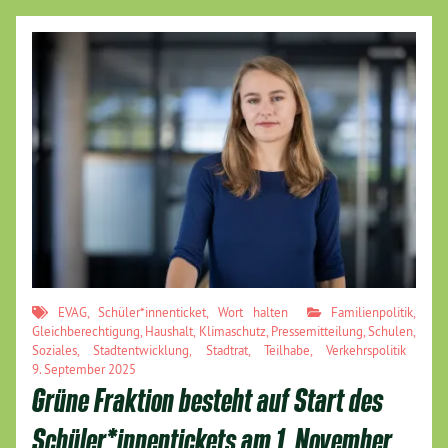
EVAG
,
Schüler*innenticket
,
Wort halten
Familienpolitik
,
Gleichberechtigung
,
Haushalt
,
Klimaschutz
,
Pressemitteilung
,
Schulen
,
Soziales
,
Stadtentwicklung
,
Stadtrat
,
Teilhabe
,
Verkehrspolitik
9. September 2025
Grüne Fraktion besteht auf Start des
Schüler*innentickets am 1. November