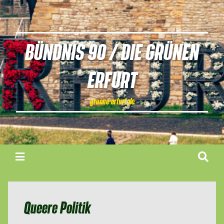
BÜNDNIS 90 / DIE GRÜNEN
ERFURT
gruene-erfurt.de
Queere Politik