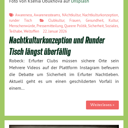
Foto von Ksenia Obukhova auf
Unsplash
Awareness
,
Awarenessteams
,
NAchtkultur
,
Nachtkulturkonzeption
,
runder Tisch
Clubkultur
,
Frauen
,
Gesundheit
,
Kultur
,
Menschenwürde
,
Pressemitteilung
,
Queere Politik
,
Sicherheit
,
Soziales
,
Teilhabe
,
Weltoffen
22. Januar 2026
Nachtkulturkonzeption und Runder
Tisch längst überfällig
Robeck: Erfurter Clubs müssen sichere Orte sein
Mehrere Videos auf der Plattform Instagram befeuern
die Debatte um Sicherheit im Erfurter Nachtleben.
Aktuell geht es um einen geschilderten Vorfall in
einem…
Weiterlesen »