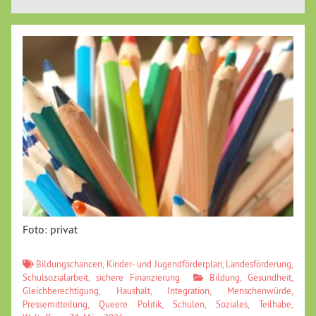
Foto: privat
Bildungschancen
,
Kinder- und Jugendförderplan
,
Landesförderung
,
Schulsozialarbeit
,
sichere Finanzierung
Bildung
,
Gesundheit
,
Gleichberechtigung
,
Haushalt
,
Integration
,
Menschenwürde
,
Pressemitteilung
,
Queere Politik
,
Schulen
,
Soziales
,
Teilhabe
,