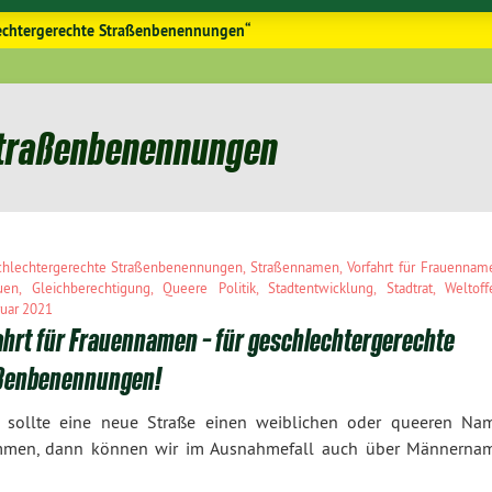
lechtergerechte Straßenbenennungen“
Straßenbenennungen
chlechtergerechte Straßenbenennungen
,
Straßennamen
,
Vorfahrt für Frauennam
uen
,
Gleichberechtigung
,
Queere Politik
,
Stadtentwicklung
,
Stadtrat
,
Weltoff
ruar 2021
ahrt für Frauennamen – für geschlechtergerechte
ßenbenennungen!
t sollte eine neue Straße einen weiblichen oder queeren Na
men, dann können wir im Ausnahmefall auch über Männerna