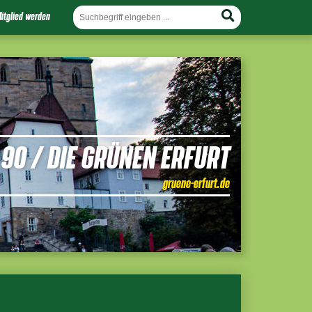
itglied werden
90 / DIE GRÜNEN ERFURT
gruene-erfurt.de