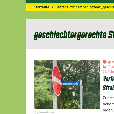
Startseite
⟩
Beiträge mit dem Schlagwort „gesch
geschlechtergerechte 
ges
Fra
19. Feb
Vorf
Stra
Zuers
bekom
reden.
© gruene-erfurt.de