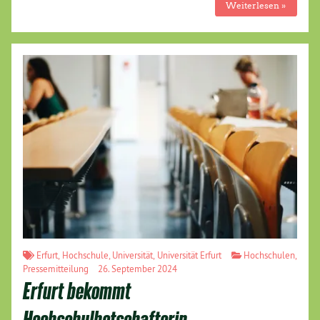
Weiterlesen »
Erfurt
,
Hochschule
,
Universität
,
Universität Erfurt
Hochschulen
,
Pressemitteilung
26. September 2024
Erfurt bekommt
Hochschulbotschafterin