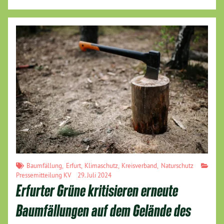
Baumfällung
,
Erfurt
,
Klimaschutz
,
Kreisverband
,
Naturschutz
Pressemitteilung KV
29. Juli 2024
Erfurter Grüne kritisieren erneute
Baumfällungen auf dem Gelände des