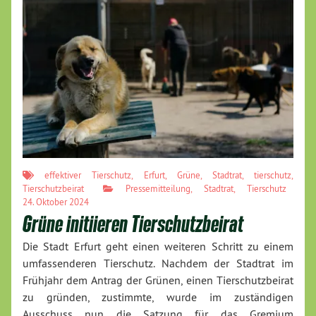
effektiver Tierschutz
,
Erfurt
,
Grüne
,
Stadtrat
,
tierschutz
,
Tierschutzbeirat
Pressemitteilung
,
Stadtrat
,
Tierschutz
24. Oktober 2024
Grüne initiieren Tierschutzbeirat
Die Stadt Erfurt geht einen weiteren Schritt zu einem
umfassenderen Tierschutz. Nachdem der Stadtrat im
Frühjahr dem Antrag der Grünen, einen Tierschutzbeirat
zu gründen, zustimmte, wurde im zuständigen
Ausschuss nun die Satzung für das Gremium