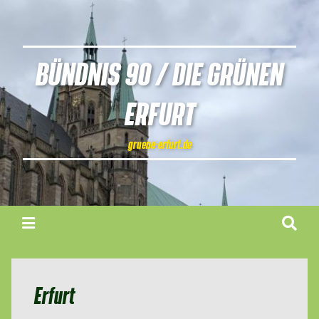
BÜNDNIS 90 / DIE GRÜNEN
ERFURT
gruene-erfurt.de
Erfurt