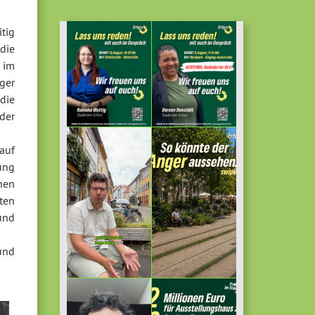
tig
die
 im
ger
die
der
auf
ung
nnen
ten
und
und