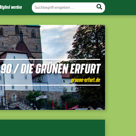
itglied werden
90 / DIE GRÜNEN ERFURT
gruene-erfurt.de