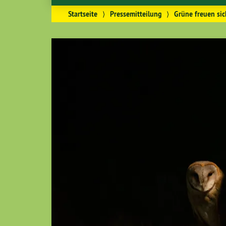
Startseite
⟩
Pressemitteilung
⟩
Grüne freuen sic