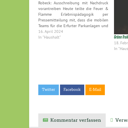
Robeck: Ausschreibung mit Nachdruck
vorantreiben Heute teilte die Feuer &
Flamme Erlebnispädagogik per
Pressemitteilung mit, dass die mobilen
Teams für die Erfurter Parkanlagen und
die Innenstadt mit „Erfurter
16. April 2024
Nachteulen“ einen neuen Namen haben.
In "Haushalt"
Grüne Frak
Wir finden diese Namenswahl sehr
18. Feb
passend und freuen uns über die
In "Haus
kommende Umsetzung des Projekts.
Dazu erklärt…
Twitter
Facebook
E-Mail
Kommentar verfassen
Verwa