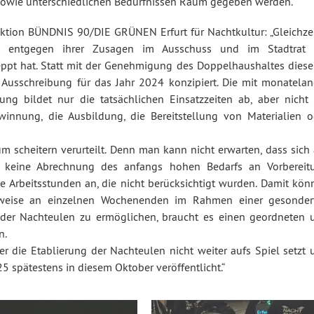
sowie unterschiedlichen Bedürfnissen Raum gegeben werden.“
raktion BÜNDNIS 90/DIE GRÜNEN Erfurt für Nachtkultur: „Gleichzei
dt entgegen ihrer Zusagen im Ausschuss und im Stadtrat 
eppt hat. Statt mit der Genehmigung des Doppelhaushaltes diese
e Ausschreibung für das Jahr 2024 konzipiert. Die mit monatelan
bung bildet nur die tatsächlichen Einsatzzeiten ab, aber nicht 
winnung, die Ausbildung, die Bereitstellung von Materialien o
 scheitern verurteilt. Denn man kann nicht erwarten, dass sich 
 keine Abrechnung des anfangs hohen Bedarfs an Vorbereit
che Arbeitsstunden an, die nicht berücksichtigt wurden. Damit kö
stweise an einzelnen Wochenenden im Rahmen einer gesonder
 der Nachteulen zu ermöglichen, braucht es einen geordneten 
n.
er die Etablierung der Nachteulen nicht weiter aufs Spiel setzt 
5 spätestens in diesem Oktober veröffentlicht.“