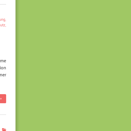
ung
,
hutz
,
same
ion
ner
»