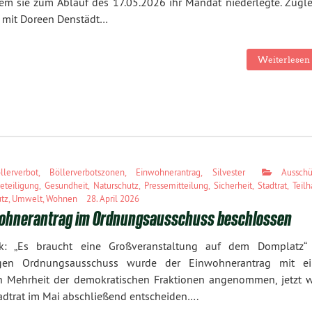
m sie zum Ablauf des 17.05.2026 ihr Mandat niederlegte. Zugle
 mit Doreen Denstädt…
Weiterlesen 
llerverbot
,
Böllerverbotszonen
,
Einwohnerantrag
,
Silvester
Ausschü
eteiligung
,
Gesundheit
,
Naturschutz
,
Pressemitteilung
,
Sicherheit
,
Stadtrat
,
Teil
utz
,
Umwelt
,
Wohnen
28. April 2026
ohnerantrag im Ordnungsausschuss beschlossen
k: „Es braucht eine Großveranstaltung auf dem Domplatz“
igen Ordnungsausschuss wurde der Einwohnerantrag mit ei
en Mehrheit der demokratischen Fraktionen angenommen, jetzt w
adtrat im Mai abschließend entscheiden….