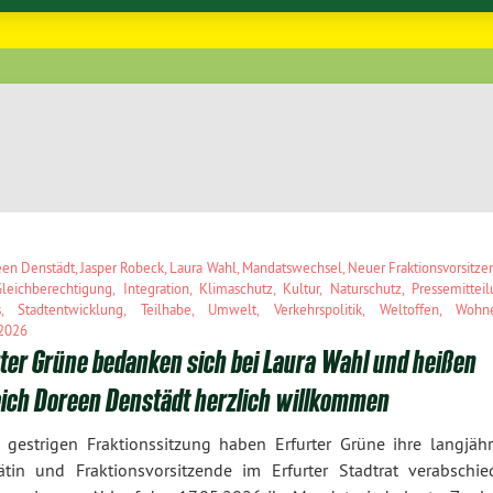
en Denstädt
,
Jasper Robeck
,
Laura Wahl
,
Mandatswechsel
,
Neuer Fraktionsvorsitze
Gleichberechtigung
,
Integration
,
Klimaschutz
,
Kultur
,
Naturschutz
,
Pressemittei
s
,
Stadtentwicklung
,
Teilhabe
,
Umwelt
,
Verkehrspolitik
,
Weltoffen
,
Wohn
 2026
ter Grüne bedanken sich bei Laura Wahl und heißen
eich Doreen Denstädt herzlich willkommen
 gestrigen Fraktionssitzung haben Erfurter Grüne ihre langjähr
ätin und Fraktionsvorsitzende im Erfurter Stadtrat verabschied