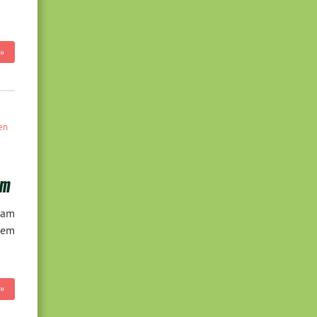
»
en
im
n am
dem
»