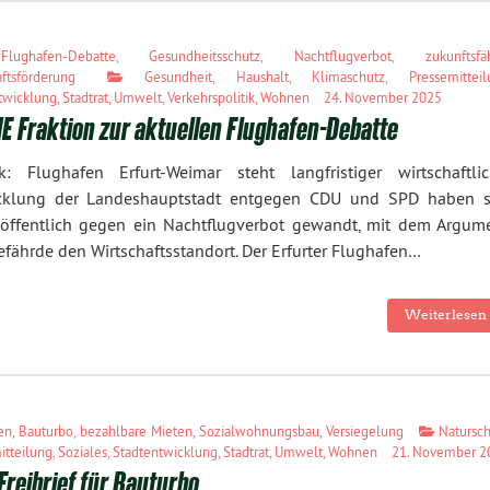
Flughafen-Debatte
,
Gesundheitsschutz
,
Nachtflugverbot
,
zukunftsfä
aftsförderung
Gesundheit
,
Haushalt
,
Klimaschutz
,
Pressemittei
twicklung
,
Stadtrat
,
Umwelt
,
Verkehrspolitik
,
Wohnen
24. November 2025
 Fraktion zur aktuellen Flughafen-Debatte
k: Flughafen Erfurt-Weimar steht langfristiger wirtschaftlic
cklung der Landeshauptstadt entgegen CDU und SPD haben s
eöffentlich gegen ein Nachtflugverbot gewandt, mit dem Argume
efährde den Wirtschaftsstandort. Der Erfurter Flughafen…
Weiterlesen 
en
,
Bauturbo
,
bezahlbare Mieten
,
Sozialwohnungsbau
,
Versiegelung
Natursc
itteilung
,
Soziales
,
Stadtentwicklung
,
Stadtrat
,
Umwelt
,
Wohnen
21. November 2
Freibrief für Bauturbo