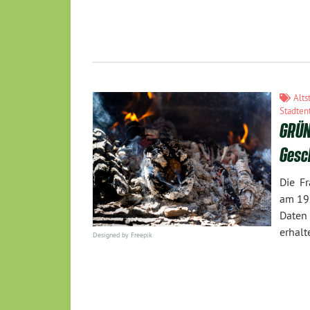
Alts
Stadten
GRÜN
Gesc
Die F
am 19.
Daten 
erhalt
Designed by Freepik