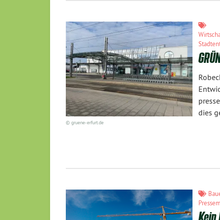
Wirtsch
Stadten
GRÜNE
Robec
Entwi
press
dies g
© gruene-erfurt.de
Bau
Pressem
Kein 