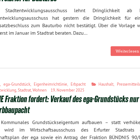
 Stadtentwicklungsausschuss lehnt Dringlichkeit ab 
entwicklungsausschuss hat gestern die Dringlichkeit für ei
atzbeschluss zum Bauturbo nicht bestätigt. Über die Vorlage w
erst im Januar im Stadtrat beraten. Dazu…
Weiterlesen 
a
,
ega-Grundstück
,
Eigenheimrichtlinie
,
Erbpacht
Haushalt
,
Pressemittei
twicklung
,
Stadtrat
,
Wohnen
19. November 2025
E Fraktion fordert: Verkauf des ega-Grundstücks nur
Erbbaupacht
 Kommunales Grundstückseigentum aufbauen – statt verhöke
 wird im Wirtschaftsausschuss des Erfurter Stadtrats 
chaftsplan der ega sowie ein Antrag der Fraktion BÜNDNIS 90/