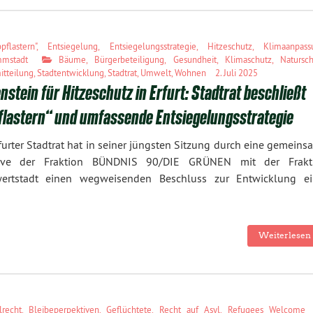
bpflastern"
,
Entsiegelung
,
Entsiegelungsstrategie
,
Hitzeschutz
,
Klimaanpass
mstadt
Bäume
,
Bürgerbeteiligung
,
Gesundheit
,
Klimaschutz
,
Natursc
itteilung
,
Stadtentwicklung
,
Stadtrat
,
Umwelt
,
Wohnen
2. Juli 2025
nstein für Hitzeschutz in Erfurt: Stadtrat beschließt
flastern“ und umfassende Entsiegelungsstrategie
furter Stadtrat hat in seiner jüngsten Sitzung durch eine gemein
ative der Fraktion BÜNDNIS 90/DIE GRÜNEN mit der Frakt
ertstadt einen wegweisenden Beschluss zur Entwicklung ei
Weiterlesen 
lrecht
,
Bleibeperpektiven
,
Geflüchtete
,
Recht auf Asyl
,
Refugees Welcome