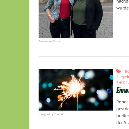
nachde
wurde
Foto: Artem Firsov
Bö
Bürgerb
Tiersch
Einw
Robec
gestr
Designed by Freepik
breit
der St