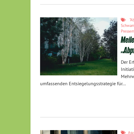
"A
Schwam
Pressem
Meile
„Abp
Der Er
Initi
Mehrw
umfassenden Entsiegelungsstrategie für…
Asy