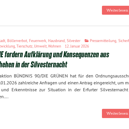
Weiterlesen 
tadt
,
Böllerverbot
,
Feuerwerk
,
Hausbrand
,
Silvester
Pressemitteilung
,
Sicher
twicklung
,
Tierschutz
,
Umwelt
,
Wohnen
12. Januar 2026
E fordern Aufklärung und Konsequenzen aus
hehen in der Silvesternacht
raktion BÜNDNIS 90/DIE GRÜNEN hat für den Ordnungsaussch
01.2026 zahlreiche Anfragen und einen Antrag eingereicht, um m
und Erkenntnisse zur Situation in der Erfurter Silvesternacht
en….
Weiterlesen 