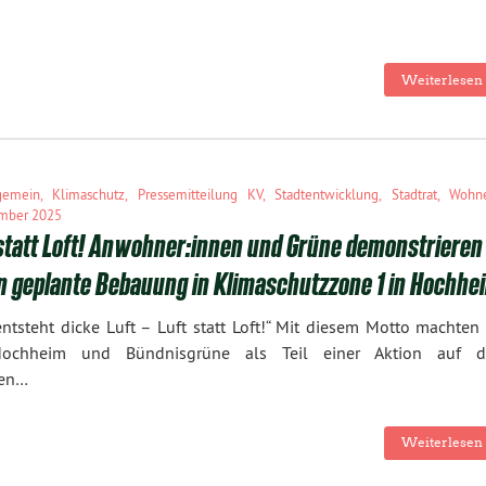
Weiterlesen 
gemein
,
Klimaschutz
,
Pressemitteilung KV
,
Stadtentwicklung
,
Stadtrat
,
Wohn
mber 2025
 statt Loft! Anwohner:innen und Grüne demonstrieren
n geplante Bebauung in Klimaschutzzone 1 in Hochhe
entsteht dicke Luft – Luft statt Loft!“ Mit diesem Motto machte
Hochheim und Bündnisgrüne als Teil einer Aktion auf 
ben…
Weiterlesen 