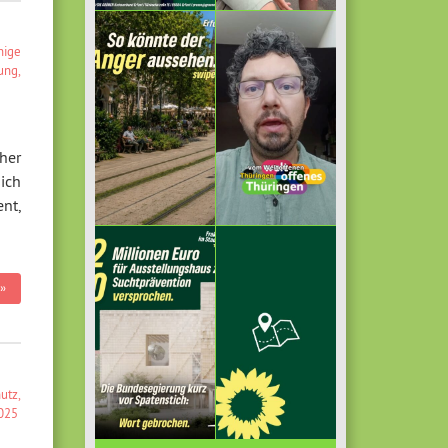
hige
lung
,
her
ich
nt,
»
hutz
,
025