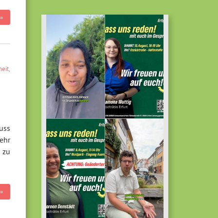
»
heit
,
uss
ehr
 zu
»