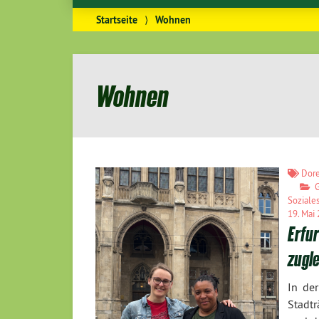
Startseite
⟩
Wohnen
Wohnen
Dore
Soziale
19. Mai
Erfur
zugl
In der
Stadtr