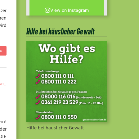
Der
View on Instagram
nen
ird
Hilfe bei häuslicher Gewalt
»
lung
,
rn!
Hilfe bei häuslicher Gewalt
der
DIE