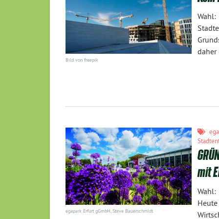
Wahl:
Stadt
Grunds
daher 
Bild von freepik
eg
Stadten
GRÜN
mit 
Wahl:
Heute
egapark Erfurt gGmbH, Steve Bauerschmidt
Wirts