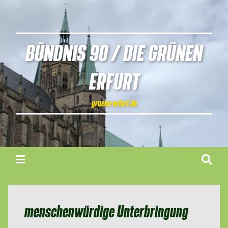
BÜNDNIS 90 / DIE GRÜNEN
ERFURT
gruene-erfurt.de
menschenwürdige Unterbringung