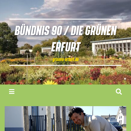
BÜNDNIS 90 / DIE GRÜNEN
ERFURT
gruene-erfurt.de