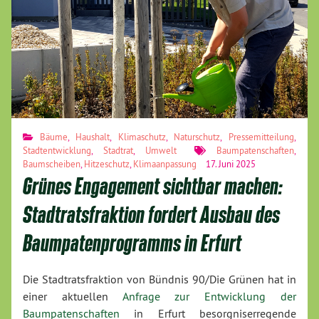
Bäume
,
Haushalt
,
Klimaschutz
,
Naturschutz
,
Pressemitteilung
,
Stadtentwicklung
,
Stadtrat
,
Umwelt
Baumpatenschaften
,
Baumscheiben
,
Hitzeschutz
,
Klimaanpassung
17. Juni 2025
Grünes Engagement sichtbar machen:
Stadtratsfraktion fordert Ausbau des
Baumpatenprogramms in Erfurt
Die Stadtratsfraktion von Bündnis 90/Die Grünen hat in
einer aktuellen
Anfrage zur Entwicklung der
Baumpatenschaften
in Erfurt besorgniserregende