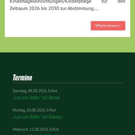
Kindertageseinrichtungen/Kinderpflege für den
Zeitraum 2026 bis 2030 zur Abstimmung….
Weiterlesen »
Termine
Samstag
08.08.2026
Erfurt
„Lass uns Reden“ mit Doreen
Montag
10.08.2026
Erfurt
„Lass uns Reden“ mit Ramona
Mittwoch
12.08.2026
Erfurt