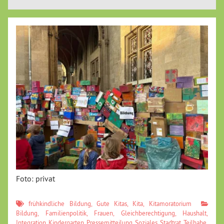
Foto: privat
frühkindliche Bildung
,
Gute Kitas
,
Kita
,
Kitamoratorium
Bildung
,
Familienpolitik
,
Frauen
,
Gleichberechtigung
,
Haushalt
,
Integration
,
Kindergarten
,
Pressemitteilung
,
Soziales
,
Stadtrat
,
Teilhabe
,