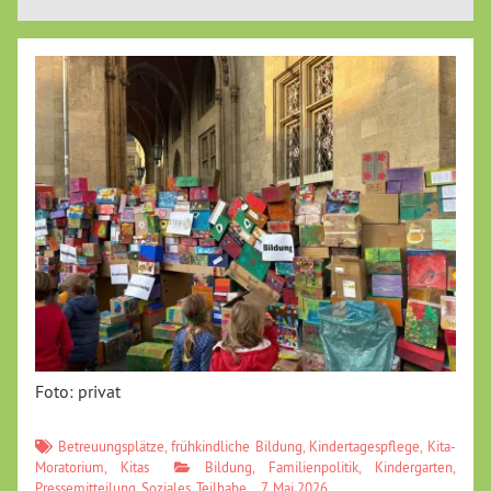
Foto: privat
Betreuungsplätze
,
frühkindliche Bildung
,
Kindertagespflege
,
Kita-
Moratorium
,
Kitas
Bildung
,
Familienpolitik
,
Kindergarten
,
Pressemitteilung
,
Soziales
,
Teilhabe
7. Mai 2026