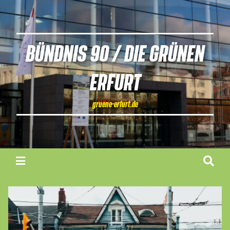
BÜNDNIS 90 / DIE GRÜNEN
ERFURT
gruene-erfurt.de