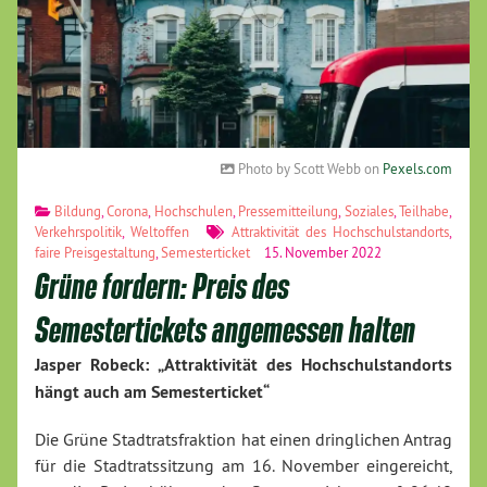
Photo by Scott Webb on
Pexels.com
Bildung
,
Corona
,
Hochschulen
,
Pressemitteilung
,
Soziales
,
Teilhabe
,
Verkehrspolitik
,
Weltoffen
Attraktivität des Hochschulstandorts
,
faire Preisgestaltung
,
Semesterticket
15. November 2022
Grüne fordern: Preis des
Semestertickets angemessen halten
Jasper Robeck: „Attraktivität des Hochschulstandorts
hängt auch am Semesterticket“
Die Grüne Stadtratsfraktion hat einen dringlichen Antrag
für die Stadtratssitzung am 16. November eingereicht,