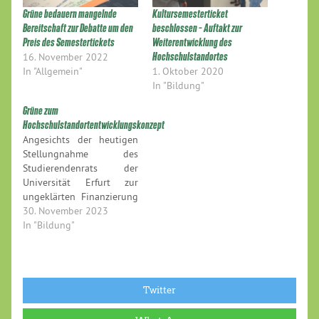
Grüne bedauern mangelnde
Kultursemesterticket
Bereitschaft zur Debatte um den
beschlossen – Auftakt zur
Preis des Semestertickets
Weiterentwicklung des
16. November 2022
Hochschulstandortes
In "Allgemein"
1. Oktober 2020
In "Bildung"
Grüne zum
Hochschulstandortentwicklungskonzept
Angesichts der heutigen
Stellungnahme des
Studierendenrats der
Universität Erfurt zur
ungeklärten Finanzierung
des
30. November 2023
Hochschulstandortentwicklungskonzeptes
In "Bildung"
(HSEK) im Doppelhaushalt
24/25 erklärt Jasper
Robeck, hochschul- und
finanzpolitischer Sprecher
Twitter
der Erfurter
Stadtratsfraktion von