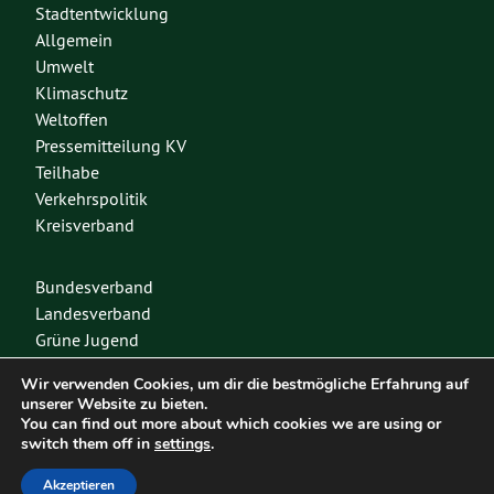
Stadtentwicklung
Allgemein
Umwelt
Klimaschutz
Weltoffen
Pressemitteilung KV
Teilhabe
Verkehrspolitik
Kreisverband
Bundesverband
Landesverband
Grüne Jugend
Spenden
Wir verwenden Cookies, um dir die bestmögliche Erfahrung auf
Mitglied werden
unserer Website zu bieten.
You can find out more about which cookies we are using or
switch them off in
settings
.
Diese Seite nutzt das freie Wordpress-Theme
Urwahl3000
. Erstellt mit
❤
von
Akzeptieren