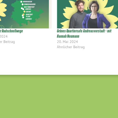
ür Radschnellwege
Grünes Quartiercafe Andreasvorstadt – mit
 2024
Hannah Neumann
er Beitrag
20. Mai 2024
Ähnlicher Beitrag