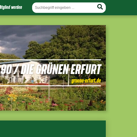
itglied werden
90 / DIE GRÜNEN ERFURT
gruene-erfurt.de