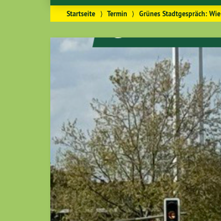
Startseite
⟩
Termin
⟩
Grünes Stadtgespräch: Wie