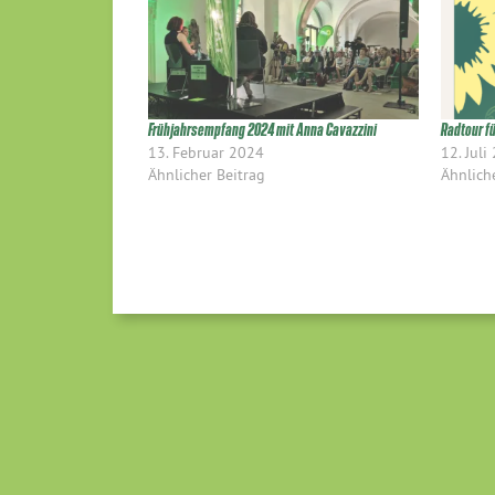
Frühjahrsempfang 2024 mit Anna Cavazzini
Radtour f
13. Februar 2024
12. Juli
Ähnlicher Beitrag
Ähnlich