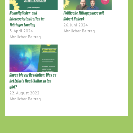
Neumitglieder- und
Politische Mittagspause mit
Interessiertentreffen im
Robert Habeck
Thüringer Landtag
26. Juni 2024
3. April 2024
Ähnlicher Beitrag
Ähnlicher Beitrag
Raven bis zur Revolution: Was es
bei Erfurts Nachtkultur zu tun
gibt?
22. August 2022
Ähnlicher Beitrag