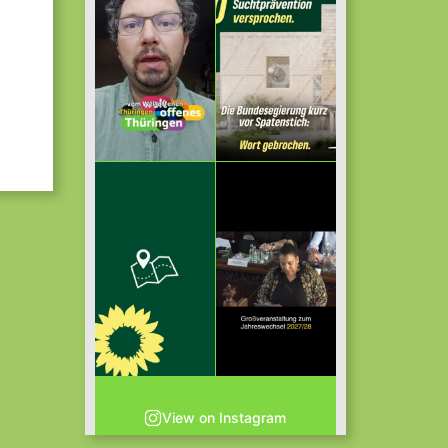
t
s
View on Instagram