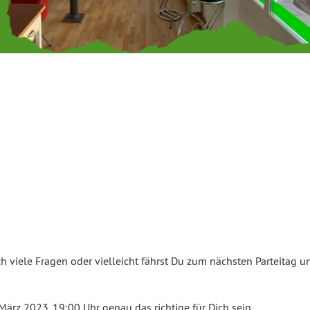
ch viele Fragen oder vielleicht fährst Du zum nächsten Parteitag u
ärz 2023, 19:00 Uhr genau das richtige für Dich sein.