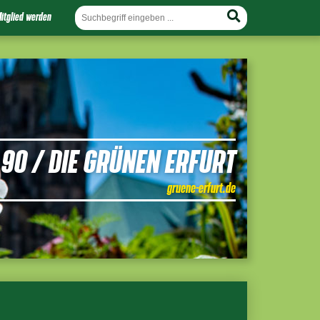
itglied werden
90 / DIE GRÜNEN ERFURT
gruene-erfurt.de