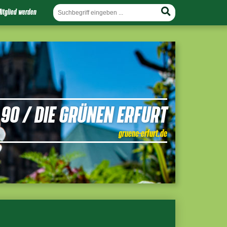
itglied werden
90 / DIE GRÜNEN ERFURT
gruene-erfurt.de