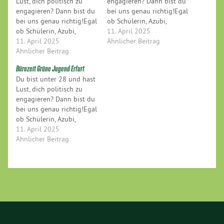
Lust, dich politisch zu
engagieren? Dann bist du
engagieren? Dann bist du
bei uns genau richtig!Egal
bei uns genau richtig!Egal
ob Schülerin, Azubi,
ob Schülerin, Azubi,
Studentin oder schon im
11. April 2025
Studentin oder schon im
11. April 2025
Beruf – Hauptsache, du
Ähnlicher Beitrag
Beruf – Hauptsache, du
Ähnlicher Beitrag
hast Bock auf grüne
hast Bock auf grüne
Politik und eine
Bürozeit Grüne Jugend Erfurt
Politik und eine
gerechtere Zukunft.Komm
Du bist unter 28 und hast
gerechtere Zukunft.Komm
einfach vorbei – wir
Lust, dich politisch zu
einfach vorbei – wir
freuen uns auf dich!
engagieren? Dann bist du
freuen uns auf dich!
bei uns genau richtig!Egal
ob Schülerin, Azubi,
Studentin oder schon im
11. April 2025
Beruf – Hauptsache, du
Ähnlicher Beitrag
hast Bock auf grüne
Politik und eine
gerechtere Zukunft.Komm
einfach vorbei – wir
freuen uns auf dich!