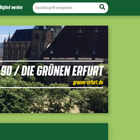
itglied werden
90 / DIE GRÜNEN ERFURT
gruene-erfurt.de