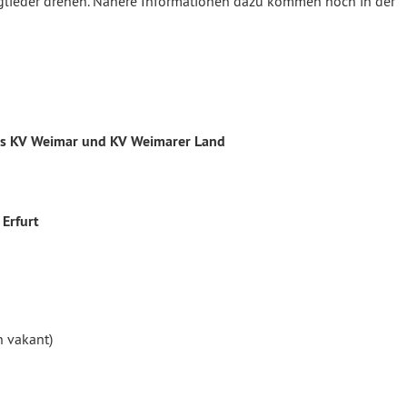
tglieder drehen. Nähere Informationen dazu kommen noch in der
es KV Weimar und KV Weimarer Land
Erfurt
n vakant)