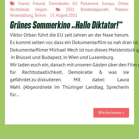
Daniel Freund
,
Demokratie
,
EU Parlament
,
Europa
,
Orban
,
Rechtsstaat
,
Ungarn
2021
,
Bundestagswahl
,
Präsenz-
Veranstaltung
,
Termin
13. August 2021
Grünes Sommerkino „Hallo Diktator!“
Viktor Orban führt die EU seit Jahren an der Nase herum.
Es kommt selten vor, dass ein Dokumentarfilm so nah dran is
Dokumentarfilmer Michael Wech ist nun dieses Meisterstück 
in Brüssel und Budapest, in Wien und Luxemburg.
Wir laden euch ein, danach mit unseren Gästen über den Fil
für Rechtsstaatlichkeit, Demokratie & was sie
gefährdet zu diskutieren. Mit dabei: Laura
Wahl (Abgeordnete im Thüringer Landtag, Sprecherin
für…
Weiterlesen »