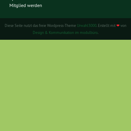
Mitglied werden
Diese Seite nutzt das freie Wordpress-Theme
Urwahl3000
. Erstellt mit
❤
von
Design & Kommunikation im modulbüro
.