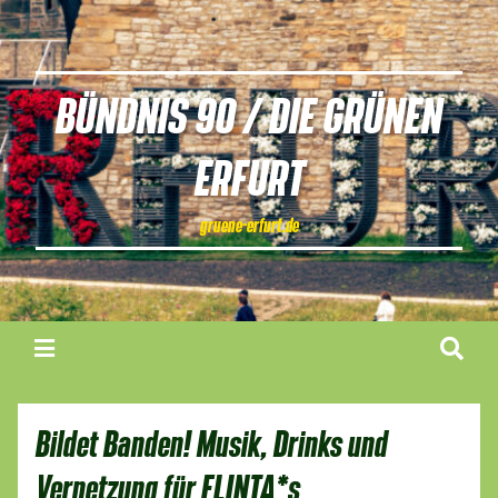
BÜNDNIS 90 / DIE GRÜNEN
ERFURT
gruene-erfurt.de
Bildet Banden! Musik, Drinks und
Vernetzung für FLINTA*s