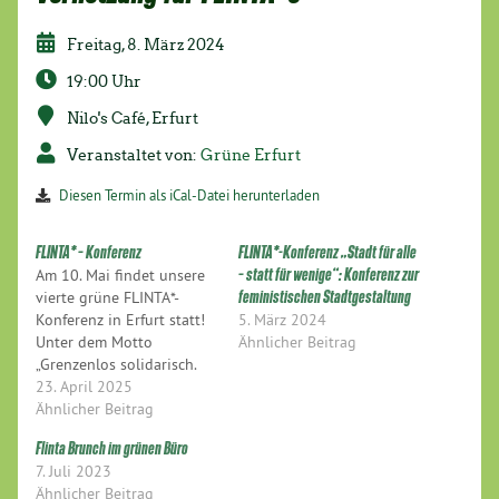
Freitag, 8. März 2024
19:00 Uhr
Nilo's Café, Erfurt
Veranstaltet von:
Grüne Erfurt
Diesen Termin als iCal-Datei herunterladen
FLINTA* – Konferenz
FLINTA*-Konferenz „Stadt für alle
Am 10. Mai findet unsere
– statt für wenige“: Konferenz zur
vierte grüne FLINTA*-
feministischen Stadtgestaltung
Konferenz in Erfurt statt!
5. März 2024
Unter dem Motto
Ähnlicher Beitrag
„Grenzenlos solidarisch.
Feministische Kämpfe
23. April 2025
verbinden.“ blicken wir auf
Ähnlicher Beitrag
die vielfältigen
Flinta Brunch im grünen Büro
Erfahrungen von
7. Juli 2023
Diskriminierung weltweit.
Ähnlicher Beitrag
Ob mutiger Widerstand