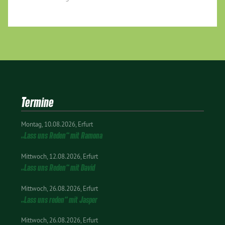
im Iran, queerfeindliche
Gesetzgebung in Ungarn
oder rechte Angriffe in
Deutschland – weltweit
erleben FLINTA*-Personen
patriarchale, autoritäre
und diskriminierende…
Termine
Montag
10.08.2026
Erfurt
„Lass uns Reden“ mit Ramona
Mittwoch
12.08.2026
Erfurt
„Lass uns Reden“ mit David
Mittwoch
26.08.2026
Erfurt
„Lass uns reden“ mit Jasper
Mittwoch
26.08.2026
Erfurt