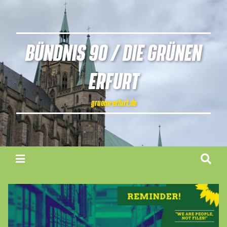
BÜNDNIS 90 / DIE GRÜNEN
ERFURT
gruene-erfurt.de