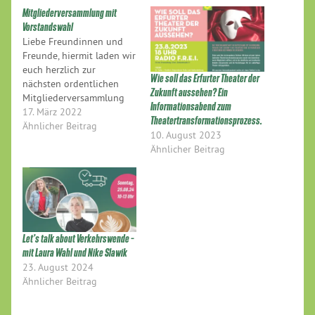
Mitgliederversammlung mit
Vorstandswahl
Liebe Freundinnen und
Freunde, hiermit laden wir
euch herzlich zur
Wie soll das Erfurter Theater der
nächsten ordentlichen
Zukunft aussehen? Ein
Mitgliederversammlung
Informationsabend zum
unseres Kreisverbands
17. März 2022
Theatertransformationsprozess.
ein. Sie findet statt am
Ähnlicher Beitrag
10. August 2023
Samstag, den 30. April
Ähnlicher Beitrag
2022, ab 10:30 Uhr, im
großen Saal der offenen
Arbeit in der
Allerheiligenstraße 9
(Johannes Lang Haus) Die
vorläufige
TAGESORDNUNG sieht die
Let’s talk about Verkehrswende –
folgenden Punkte vor: 1.
mit Laura Wahl und Nike Slawik
…
23. August 2024
Ähnlicher Beitrag