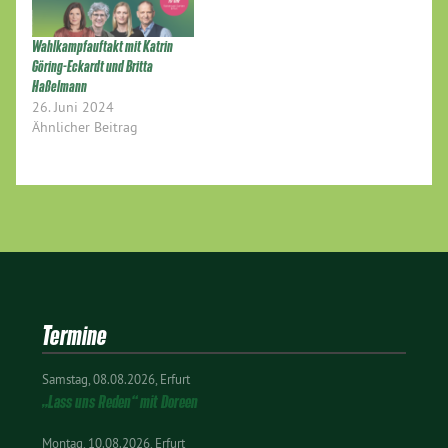
Wahlkampfauftakt mit Katrin
Göring-Eckardt und Britta
Haßelmann
26. Juni 2024
Ähnlicher Beitrag
Termine
Samstag
08.08.2026
Erfurt
„Lass uns Reden“ mit Doreen
Montag
10.08.2026
Erfurt