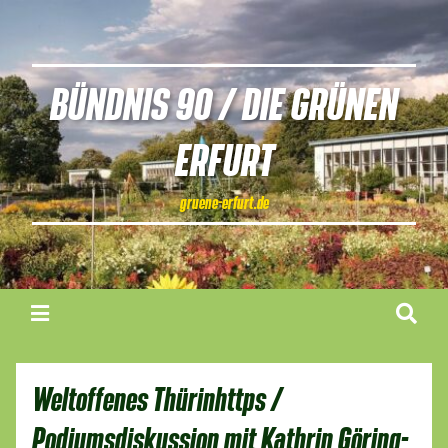
BÜNDNIS 90 / DIE GRÜNEN
ERFURT
gruene-erfurt.de
Weltoffenes Thürinhttps /
Podiumsdiskussion mit Kathrin Göring-