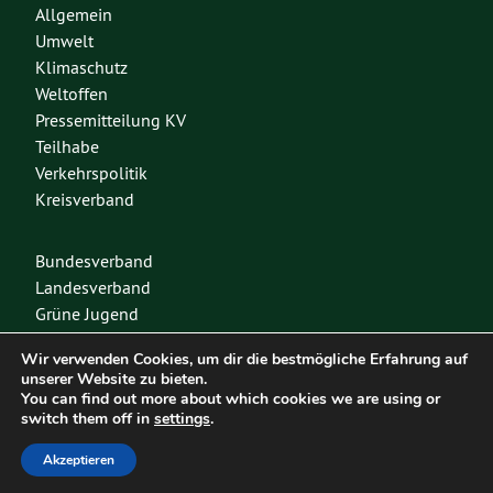
Allgemein
Umwelt
Klimaschutz
Weltoffen
Pressemitteilung KV
Teilhabe
Verkehrspolitik
Kreisverband
Bundesverband
Landesverband
Grüne Jugend
Spenden
Wir verwenden Cookies, um dir die bestmögliche Erfahrung auf
Mitglied werden
unserer Website zu bieten.
You can find out more about which cookies we are using or
switch them off in
settings
.
Diese Seite nutzt das freie Wordpress-Theme
Urwahl3000
. Erstellt mit
❤
von
Akzeptieren
Design & Kommunikation im modulbüro
.