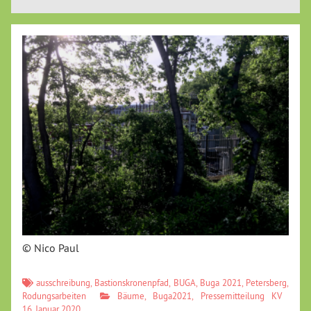
© Nico Paul
ausschreibung
,
Bastionskronenpfad
,
BUGA
,
Buga 2021
,
Petersberg
,
Rodungsarbeiten
Bäume
,
Buga2021
,
Pressemitteilung KV
16. Januar 2020