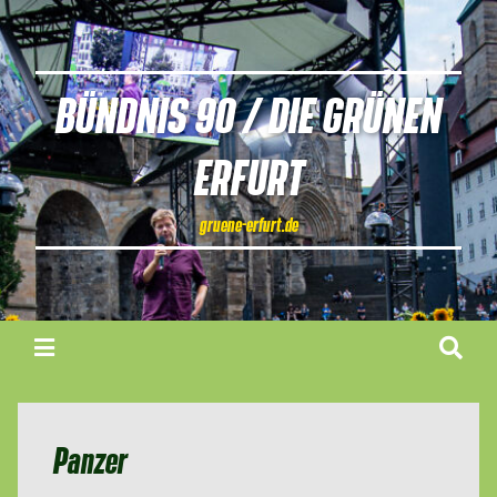
BÜNDNIS 90 / DIE GRÜNEN
ERFURT
gruene-erfurt.de
Panzer