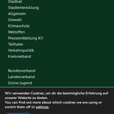
Stadtrat
Stadtentwicklung
Allgemein
Umwelt
Klimaschutz
Weltoffen
Pressemitteilung KV
Teilhabe
Verkehrspolitik
Kreisverband
Bundesverband
Landesverband
Grüne Jugend
Spenden
Wir verwenden Cookies, um dir die bestmögliche Erfahrung auf
Mitglied werden
unserer Website zu bieten.
You can find out more about which cookies we are using or
switch them off in
settings
.
Diese Seite nutzt das freie Wordpress-Theme
Urwahl3000
. Erstellt mit
❤
von