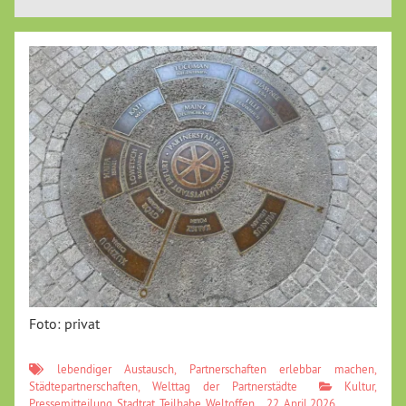
Foto: privat
lebendiger Austausch
,
Partnerschaften erlebbar machen
,
Städtepartnerschaften
,
Welttag der Partnerstädte
Kultur
,
Pressemitteilung
,
Stadtrat
,
Teilhabe
,
Weltoffen
22. April 2026