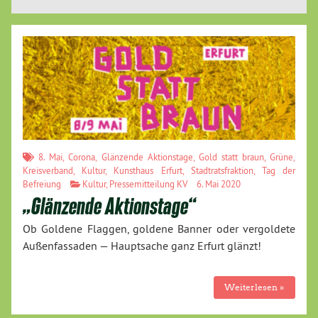
8. Mai
,
Corona
,
Glänzende Aktionstage
,
Gold statt braun
,
Grüne
,
Kreisverband
,
Kultur
,
Kunsthaus Erfurt
,
Stadtratsfraktion
,
Tag der
Befreiung
Kultur
,
Pressemitteilung KV
6. Mai 2020
„Glänzende Aktionstage“
Ob Goldene Flaggen, goldene Banner oder vergoldete
Außenfassaden — Hauptsache ganz Erfurt glänzt!
Weiterlesen »