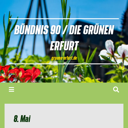
BÜNDNIS 90 / DIE GRÜNEN
ERFURT
gruene-erfurt.de
8. Mai