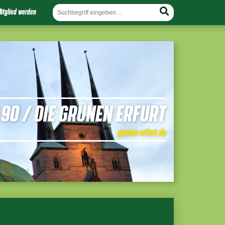
itglied werden
90 / DIE GRÜNEN ERFURT
gruene-erfurt.de