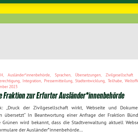
BH
,
Ausländer*innenbehörde
,
Sprachen
,
Übersetzungen
,
Zivilgesellschaft
erechtigung
,
Integration
,
Pressemitteilung
,
Stadtentwicklung
,
Teilhabe
,
Weltoff
mber 2023
e Fraktion zur Erfurter Ausländer*innenbehörde
k: „Druck der Zivilgesellschaft wirkt, Webseite und Dokume
n übersetzt“ In Beantwortung einer Anfrage der Fraktion Bünd
e Grünen wird bekannt, dass die Stadtverwaltung aktuell Webse
ormulare der Ausländer*innenbehörde…