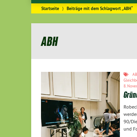
Startseite
⟩
Beiträge mit dem Schlagwort „ABH“
ABH
A
Gleichb
8. Nove
Grün
Robec
werde
90/Di
und F