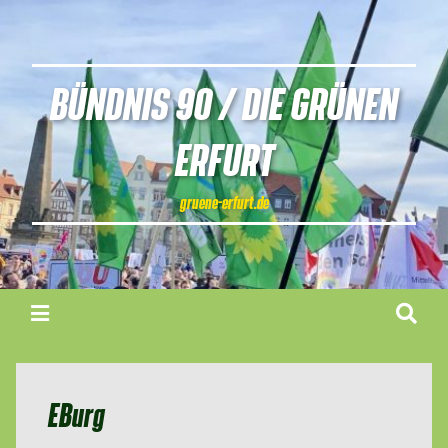
BÜNDNIS 90 / DIE GRÜNEN
ERFURT
gruene-erfurt.de
EBurg