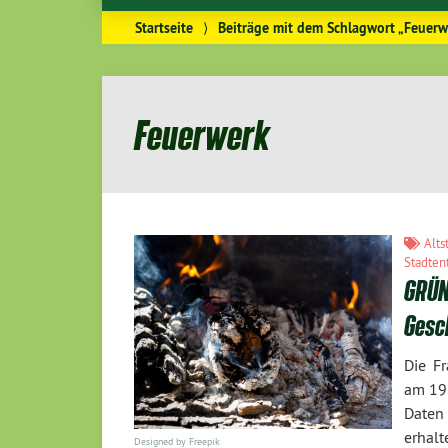
Startseite
⟩
Beiträge mit dem Schlagwort „Feuerw
Feuerwerk
Alts
Stadten
GRÜN
Gesc
Die F
am 19.
Daten 
erhalt
Designed by Freepik