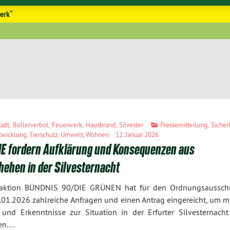
erk“
tadt
,
Böllerverbot
,
Feuerwerk
,
Hausbrand
,
Silvester
Pressemitteilung
,
Sicher
twicklung
,
Tierschutz
,
Umwelt
,
Wohnen
12. Januar 2026
E fordern Aufklärung und Konsequenzen aus
hehen in der Silvesternacht
raktion BÜNDNIS 90/DIE GRÜNEN hat für den Ordnungsaussch
01.2026 zahlreiche Anfragen und einen Antrag eingereicht, um m
und Erkenntnisse zur Situation in der Erfurter Silvesternacht
en….