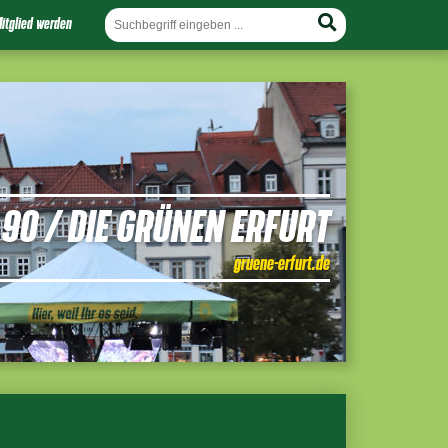
itglied werden
90 / DIE GRÜNEN ERFURT
gruene-erfurt.de