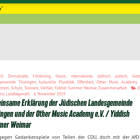
h“
DU
,
Demokratie
,
Förderung
,
Heym
,
international
,
jiddisch
,
jüdisch
,
Jüdi
gemeinde Thüringen
,
kulturelle Pluralität
,
Offenheit
,
Other Music Academy e
xtrem
,
Schutz
,
Toleranz
,
Vielfalt
,
Yiddish Summer Weimar
,
Zusammenarbeit
2
ein
,
Landtagswahl
6. November 2019
insame Erklärung der Jüdischen Landesgemeinde
ngen und der Other Music Academy e.V. / Yiddish
er Weimar
gegen Gedankenspiele von Teilen der CDU, doch mit der AfD