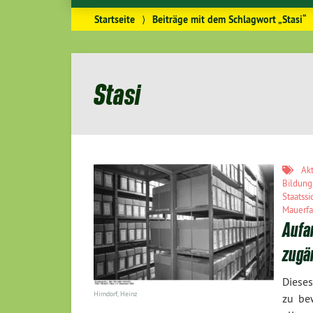
Startseite
⟩
Beiträge mit dem Schlagwort „Stasi“
Stasi
Ak
Bildung
Staatssi
Mauerfa
Aufar
zugä
Dieses
Hirndorf, Heinz
zu be