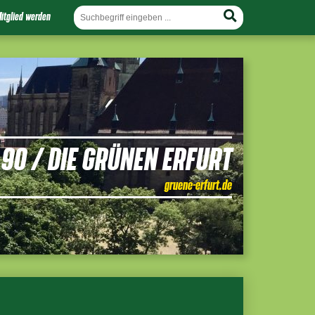
itglied werden
90 / DIE GRÜNEN ERFURT
gruene-erfurt.de