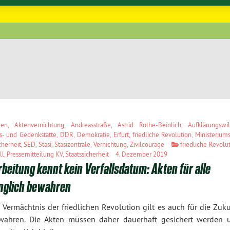
ten
,
Aktenvernichtung
,
Andreasstraße
,
Astrid Rothe-Beinlich
,
Aufklärungswi
s- und Gedenkstätte
,
DDR
,
Demokratie
,
Erfurt
,
friedliche Revolution
,
Ministeriums
cherheit
,
SED
,
Stasi
,
Stasizentrale
,
Vernichtung
,
Zivilcourage
friedliche Revolu
ll
,
Pressemitteilung KV
,
Staatssicherheit
4. Dezember 2019
beitung kennt kein Verfallsdatum: Akten für alle
nglich bewahren
 Vermächtnis der friedlichen Revolution gilt es auch für die Zuk
wahren. Die Akten müssen daher dauerhaft gesichert werden 