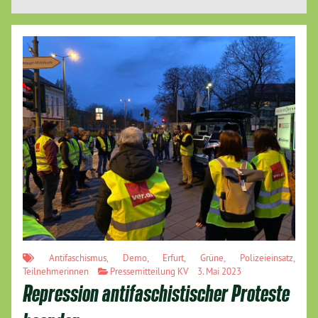
Antifaschismus
,
Demo
,
Erfurt
,
Grüne
,
Polizeieinsatz
,
Teilnehmerinnen
Pressemitteilung KV
3. Mai 2023
Repression antifaschistischer Proteste