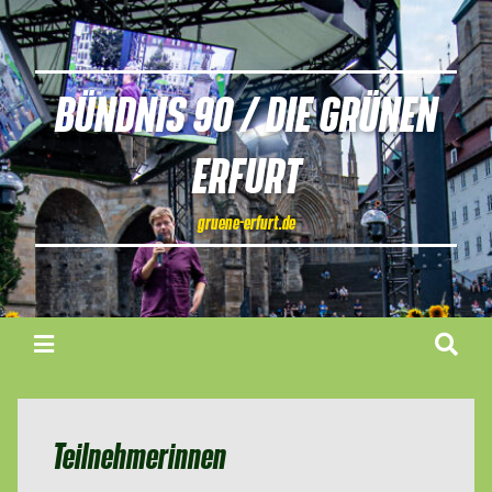
BÜNDNIS 90 / DIE GRÜNEN
ERFURT
gruene-erfurt.de
Teilnehmerinnen