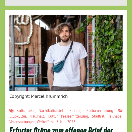
Copyright: Marcel Krummrich
Kulturlotsin
,
Nachtkulturstelle
,
Ständige Kulturvertretung
Clubkultur
,
Haushalt
,
Kultur
,
Pressemitteilung
,
Stadtrat
,
Teilhabe
,
Veranstaltungen
,
Weltoffen
3. Juni 2026
Erfurter Grüne zum offenen Brief der