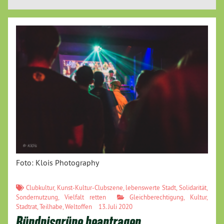
Foto: Klois Photography
Clubkultur
,
Kunst-Kultur-Clubszene
,
lebenswerte Stadt
,
Solidarität
,
Sondernutzung
,
Vielfalt retten
Gleichberechtigung
,
Kultur
,
Stadtrat
,
Teilhabe
,
Weltoffen
13. Juli 2020
Bündnisgrüne beantragen