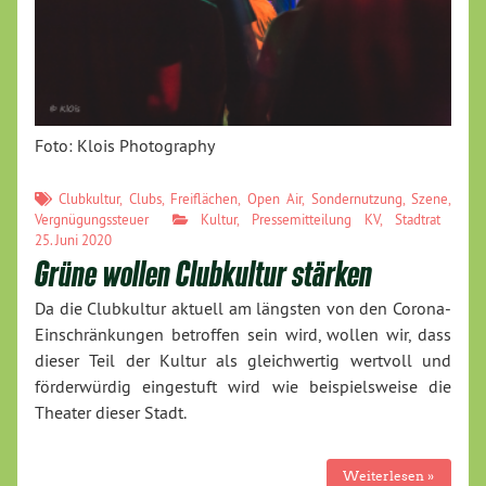
Foto: Klois Photography
Clubkultur
,
Clubs
,
Freiflächen
,
Open Air
,
Sondernutzung
,
Szene
,
Vergnügungssteuer
Kultur
,
Pressemitteilung KV
,
Stadtrat
25. Juni 2020
Grüne wollen Clubkultur stärken
Da die Clubkultur aktuell am längsten von den Corona-
Einschränkungen betroffen sein wird, wollen wir, dass
dieser Teil der Kultur als gleichwertig wertvoll und
förderwürdig eingestuft wird wie beispielsweise die
Theater dieser Stadt.
Weiterlesen »