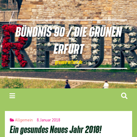
BÜNDNIS 90 / DIE GRÜNEN
ERFURT
gruene-erfurt.de
Allgemein
8. Januar 2018
Ein gesundes Neues Jahr 2018!