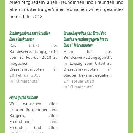
Allen Mitgliedern, allen Freundinnen und Freunden und
allen Erfurter Bürger*innen wünschen wir ein gesundes
neues Jahr 2018.
Stellungnahme zur aktuellen
Grüne begrüßen das Urteil des
Dieseldiskussion
Bundesverwaltungsgerichts zu
Das Urteil des
Diesel-Fahrverboten
Bundesverwaltungsgerichts
Heute hat das
vom 27. Februar 2018 zu
Bundesverwaltungsgericht
möglichen
in Leipzig sein Urteil zu
Dieselfahrverboten in
Dieselfahrverboten in
Städten führte im
28. Februar 2018
Städten bekannt gegeben.
Nachgang zu lebhaften
In "Klimaschutz"
Dazu äußert sich der
27. Februar 2018
und auch emotionalen
Fraktionsvorsitzende von
In "Klimaschutz"
Debatten. Dazu äußert
BÜNDNIS 90 / DIE
Einen guten Rutsch!
sich der
GRÜNEN im Stadtrat
Wir wünschen allen
Fraktionsvorsitzende von
Erfurt, Prof. Dr. Alexander
Erfurter Bürgerinnen und
BÜNDNIS 90 / DIE
Thumfart: "Wir begrüßen
Bürgern, allen
GRÜNEN im Stadtrat
das Urteil des
Freundinnen und
Erfurt, Prof. Dr. Alexander
Bundesverwaltungsgerichts
Freunden und allen
Thumfart: "Natürlich ist
zu Dieselfahrverboten in