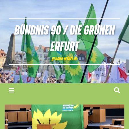
BÜNDNIS 90 / DIE GRÜNEN
ERFURT
gruene-erfurt.de