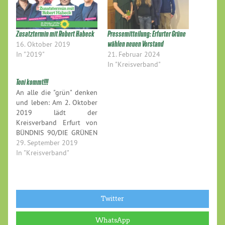
Zusatztermin mit Robert Habeck
Pressemitteilung: Erfurter Grüne
16. Oktober 2019
wählen neuen Vorstand
In "2019"
21. Februar 2024
In "Kreisverband"
Toni kommt!!!
An alle die "grün" denken
und leben: Am 2. Oktober
2019 lädt der
Kreisverband Erfurt von
BÜNDNIS 90/DIE GRÜNEN
von 16.00-17.00 Uhr zu
29. September 2019
einer Buchlesung mit
In "Kreisverband"
Anton Hofreiter in das
Kurhaus Simone am
Wenigemarkt ein. Der
Vorsitzende der
Twitter
Bundestagsfraktion von
BÜNDNIS 90/DIE GRÜNEN
WhatsApp
wird aus seinem Buch