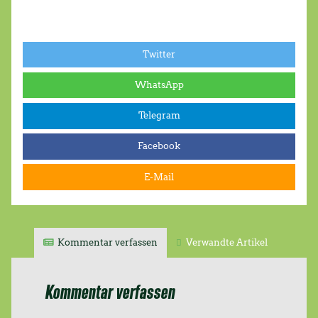
im wahrsten Sinne des
Wortes wi(e)dersetzen
werden. Deshalb zeigen
wir selbstverständlich
Twitter
auch dieses Jahr Gesicht
für ein buntes und
WhatsApp
vielfältiges Erfurt und
sind Teil des Bündnisses
Telegram
#Nazismattsetzen",-…
Facebook
E-Mail
Kommentar verfassen
Verwandte Artikel
Kommentar verfassen