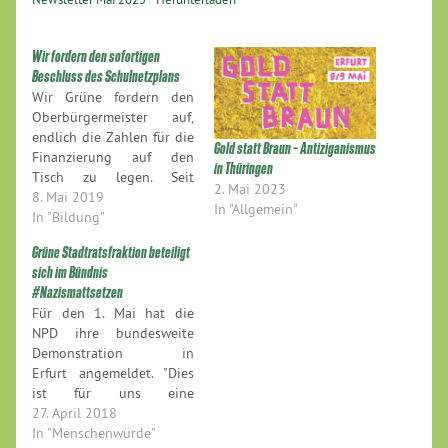
Wir fordern den sofortigen
Beschluss des Schulnetzplans
Wir Grüne fordern den
Oberbürgermeister auf,
endlich die Zahlen für die
Gold statt Braun – Antiziganismus
Finanzierung auf den
in Thüringen
Tisch zu legen. Seit
2. Mai 2023
Monaten ist die Vorlage
8. Mai 2019
In "Allgemein"
angekündigt, aber sie
In "Bildung"
liegt immer noch nicht
Grüne Stadtratsfraktion beteiligt
vor.
sich im Bündnis
#Nazismattsetzen
Für den 1. Mai hat die
NPD ihre bundesweite
Demonstration in
Erfurt angemeldet. "Dies
ist für uns eine
mindestens doppelte
27. April 2018
Provokation, der wir uns
In "Menschenwürde"