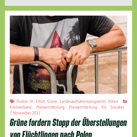
Dublin III
,
Erfurt
,
Grüne
,
Landesaufnahmeprogramm
,
Polen
Kreisverband
,
Pressemitteilung
,
Pressemitteilung KV
,
Soziales
7. November 2022
Grüne fordern Stopp der Überstellungen
von Flüchtlingen nach Polen