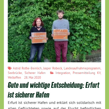
Astrid Rothe-Beinlich
,
Jasper Robeck
,
Landesaufnahmeprogramm
,
Seebrücke
,
Sicherer Hafen
Integration
,
Pressemitteilung KV
,
Weltoffen
28. Mai 2020
Gute und wichtige Entscheidung: Erfurt
ist sicherer Hafen
Erfurt ist sicherer Hafen und erklärt sich solidarisch mit
allen Geflüchteten sowie auf der Flucht befindlichen