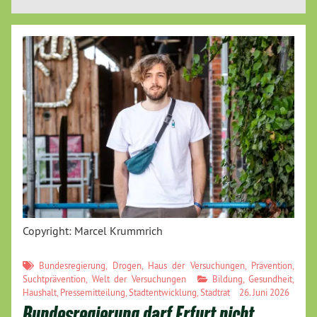
Copyright: Marcel Krummrich
Bundesregierung
,
Drogen
,
Haus der Versuchungen
,
Prävention
,
Suchtprävention
,
Welt der Versuchungen
Bildung
,
Gesundheit
,
Haushalt
,
Pressemitteilung
,
Stadtentwicklung
,
Stadtrat
26. Juni 2026
Bundesregierung darf Erfurt nicht