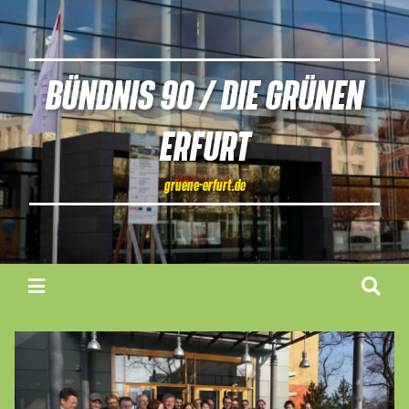
BÜNDNIS 90 / DIE GRÜNEN
ERFURT
gruene-erfurt.de