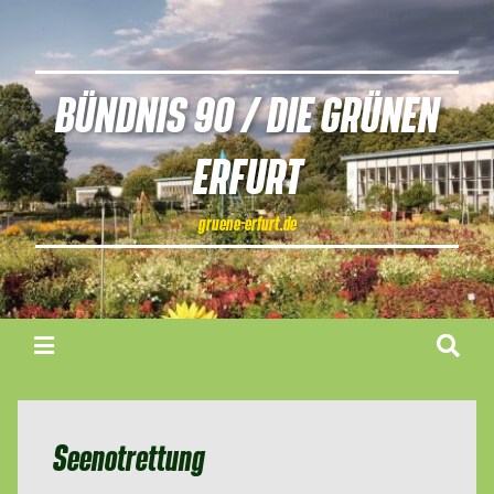
BÜNDNIS 90 / DIE GRÜNEN
ERFURT
gruene-erfurt.de
Seenotrettung