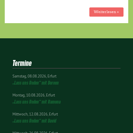
Weiterlesen »
Termine
Samstag
08.08.2026
Erfurt
„Lass uns Reden“ mit Doreen
Montag
10.08.2026
Erfurt
„Lass uns Reden“ mit Ramona
Mittwoch
12.08.2026
Erfurt
„Lass uns Reden“ mit David
Mittwoch
26.08.2026
Erfurt