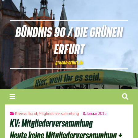
BÜNDNIS 90 / DIE GRÜNEN
ERFURT
gruene-erfurt.de
Kreisverband
,
Mitgliederversammlung
8. Januar 2015
KV: Mitgliederversammlung
Heute keine Mitgliederversammlung +