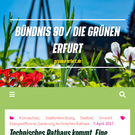
BÜNDNIS 90 / DIE GRÜNEN
ERFURT
gruene-erfurt.de
Klimaschutz
,
Stadtentwicklung
,
Stadtrat
,
Umwelt
Energieeffizienz
,
Sanierung
,
technisches Rathaus
7. April 2017
Technisches Rathaus kommt. Eine