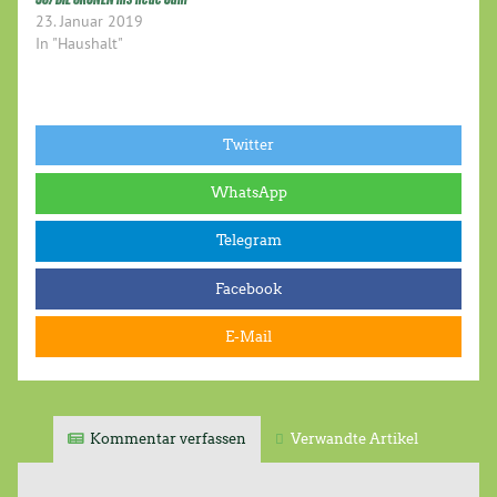
der Stadt, der
23. Januar 2019
Zuständigkeit
In "Haushalt"
unterschiedlichster Ämter
und mangelnder
Kommunikation ergeben
haben, ziehen…
Twitter
WhatsApp
Telegram
Facebook
E-Mail
Kommentar verfassen
Verwandte Artikel