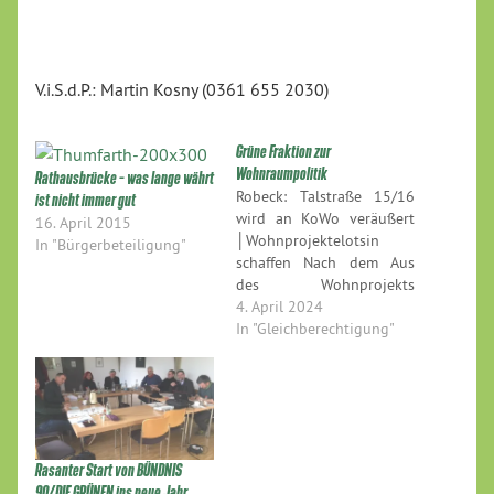
V.i.S.d.P.: Martin Kosny (0361 655 2030)
Grüne Fraktion zur
Wohnraumpolitik
Rathausbrücke – was lange währt
Robeck: Talstraße 15/16
ist nicht immer gut
wird an KoWo veräußert
16. April 2015
│Wohnprojektelotsin
In "Bürgerbeteiligung"
schaffen Nach dem Aus
des Wohnprojekts
Wohnopia e.V. in den
4. April 2024
beiden Objekten Talstraße
In "Gleichberechtigung"
15/16 aufgrund von
enormen
Baupreissteigerungen und
Zinsentwicklungen, die
sich im Zusammenhang
mit den jahrelangen,
Rasanter Start von BÜNDNIS
zähen Verhandlungen mit
90/DIE GRÜNEN ins neue Jahr